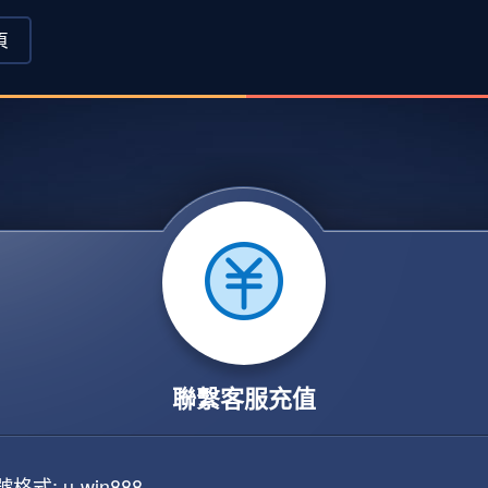
頁
聯繫客服充值
格式: u-win888